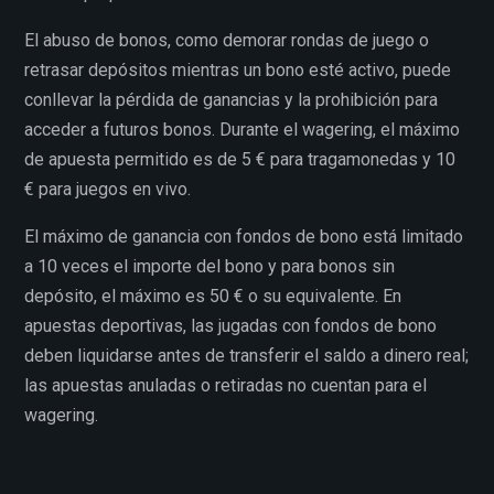
El abuso de bonos, como demorar rondas de juego o
retrasar depósitos mientras un bono esté activo, puede
conllevar la pérdida de ganancias y la prohibición para
acceder a futuros bonos. Durante el wagering, el máximo
de apuesta permitido es de 5 € para tragamonedas y 10
€ para juegos en vivo.
El máximo de ganancia con fondos de bono está limitado
a 10 veces el importe del bono y para bonos sin
depósito, el máximo es 50 € o su equivalente. En
apuestas deportivas, las jugadas con fondos de bono
deben liquidarse antes de transferir el saldo a dinero real;
las apuestas anuladas o retiradas no cuentan para el
wagering.