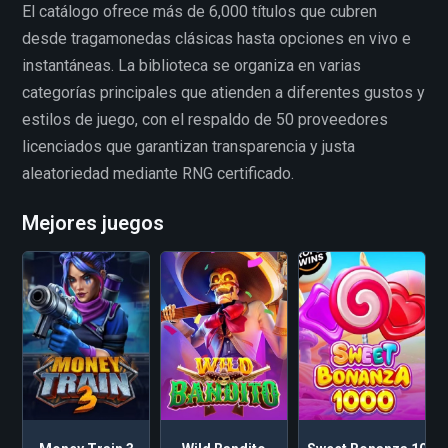
El catálogo ofrece más de 6,000 títulos que cubren
VIP
desde tragamonedas clásicas hasta opciones en vivo e
App
instantáneas. La biblioteca se organiza en varias
categorías principales que atienden a diferentes gustos y
Android APK
estilos de juego, con el respaldo de 50 proveedores
App iOS
licenciados que garantizan transparencia y justa
aleatoriedad mediante RNG certificado.
Mejores juegos