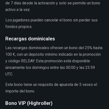
de 7 días desde la activación y solo se permite un bono
activo a la vez.
Los jugadores pueden cancelar el bono sin perder sus
fondos propios.
Recargas dominicales
Las recargas dominicales ofrecen un bono del 25% hasta
100 €, con un depósito mínimo indicado en la promoción
y código RELDAY. Esta promoción está disponible
únicamente los domingos entre las 00:00 y las 23:59
UTC.
Este bono tiene un requisito de apuesta de 5 veces el
importe del bono.
Bono VIP (Highroller)