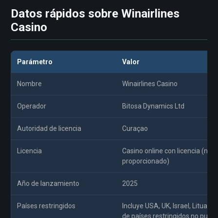
Datos rápidos sobre Winairlines
Casino
Parámetro
Valor
Nombre
Winairlines Casino
Operador
Bitosa Dynamics Ltd
Autoridad de licencia
Curaçao
Licencia
Casino online con licencia (núm
proporcionado)
Año de lanzamiento
2025
Países restringidos
Incluye USA, UK, Israel, Lituani
de países restringidos no puede