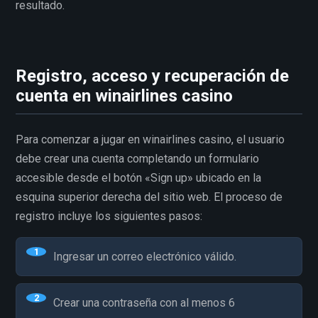
resultado.
Registro, acceso y recuperación de
cuenta en winairlines casino
Para comenzar a jugar en winairlines casino, el usuario
debe crear una cuenta completando un formulario
accesible desde el botón «Sign up» ubicado en la
esquina superior derecha del sitio web. El proceso de
registro incluye los siguientes pasos:
Ingresar un correo electrónico válido.
Crear una contraseña con al menos 6