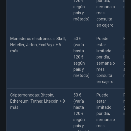
120 €
por día,
son
según
semana o
ráp
país y
mes;
método)
consulta
en cajero
Monederos electrónicos: Skrill,
50 €
Puede
En 
Neteller, Jeton, EcoPayz + 5
(varía
estar
día 
más
hasta
limitado
día
120 €
por día,
labo
según
semana o
cri
país y
mes;
son
método)
consulta
ráp
en cajero
Criptomonedas: Bitcoin,
50 €
Puede
Pro
Ethereum, Tether, Litecoin + 8
(varía
estar
más
más
hasta
limitado
gen
120 €
por día,
ins
según
semana o
país y
mes;