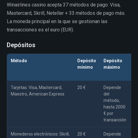
Winairlines casino acepta 37 métodos de pago: Visa,
Mastercard, Skrill, Neteller + 33 métodos de pago más.
La moneda principal en la que se gestionan las
transacciones es el euro (EUR).
Depósitos
Método
Depósito
Depósito
V
mínimo
máximo
d
a
Tarjetas: Visa, Mastercard,
20 €
Depende
I
Maestro, American Express
del
o
método,
m
hasta 2000
€ por
transacción
Monederos electrónicos: Skrill,
20 €
Depende
I