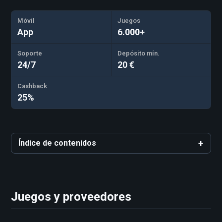
Pre-partido
Apuestas en vivo
Móvil
Juegos
App
6.000+
Deportes virtuales
eSports
Soporte
Depósito mín.
24/7
20 €
Bonos
Cashback
Todas las promociones
25%
Bono de bienvenida
Bonos de recarga
Giros gratis
Índice de contenidos
Ofertas cashback
Torneos
Desafíos diarios
Juegos y proveedores
Tienda de recompensas