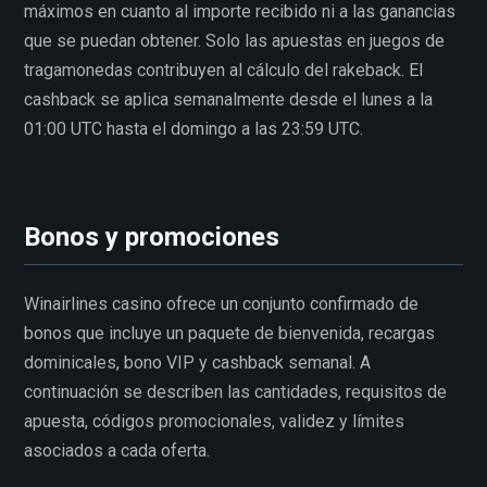
máximos en cuanto al importe recibido ni a las ganancias
que se puedan obtener. Solo las apuestas en juegos de
tragamonedas contribuyen al cálculo del rakeback. El
cashback se aplica semanalmente desde el lunes a la
01:00 UTC hasta el domingo a las 23:59 UTC.
Bonos y promociones
Winairlines casino ofrece un conjunto confirmado de
bonos que incluye un paquete de bienvenida, recargas
dominicales, bono VIP y cashback semanal. A
continuación se describen las cantidades, requisitos de
apuesta, códigos promocionales, validez y límites
asociados a cada oferta.